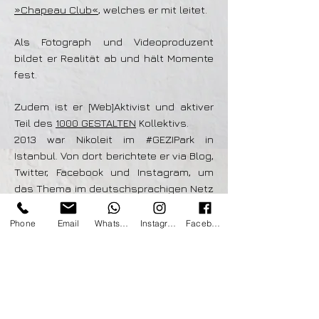
»Chapeau Club«
, welches er mit leitet.
Als Fotograph und Videoproduzent
bildet er Realität ab und hält Momente
fest.
Zudem ist er [Web]Aktivist und aktiver
Teil des
1000 GESTALTEN
Kollektivs.
2013 war Nikoleit im #GEZIPark in
Istanbul. Von dort berichtete er via Blog,
Twitter, Facebook und Instagram, um
das Thema im deutschsprachigen Netz
zu forcieren. In Istanbul entstand seine
dokumentarische Fotoreihe
Phone
Email
Whatsapp
Instagram
Facebook
»Grauzone«, welche auf eine subversiv,
bedrückende Weise die politische
Situation in der Türkei abbildet und 2014
im Dortmunder U ausgestellt wurde.